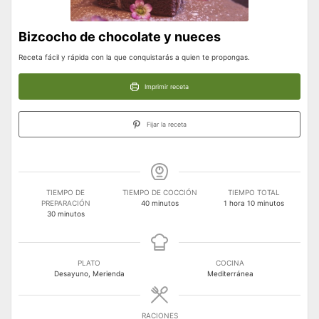
Bizcocho de chocolate y nueces
Receta fácil y rápida con la que conquistarás a quien te propongas.
Imprimir receta
Fijar la receta
TIEMPO DE
TIEMPO DE COCCIÓN
TIEMPO TOTAL
minutos
hora
minutos
PREPARACIÓN
40
minutos
1
hora
10
minutos
minutos
30
minutos
PLATO
COCINA
Desayuno, Merienda
Mediterránea
RACIONES