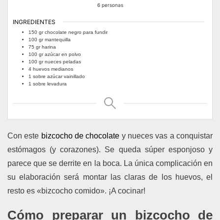
6
personas
INGREDIENTES
150
gr
chocolate negro para fundir
100
gr
mantequilla
75
gr
harina
100
gr
azúcar en polvo
100
gr
nueces peladas
4
huevos medianos
1
sobre
azúcar vainillado
1
sobre
levadura
Con este
bizcocho de chocolate
y nueces vas a conquistar
estómagos (y corazones). Se queda súper esponjoso y
parece que se derrite en la boca. La única complicación en
su elaboración será montar las claras de los huevos, el
resto es «bizcocho comido». ¡A cocinar!
Cómo preparar un bizcocho de