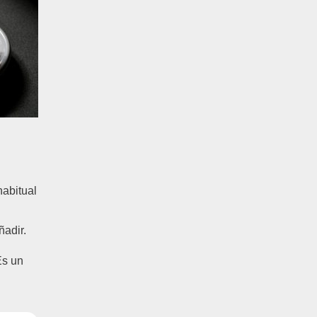
habitual
ñadir.
Es un