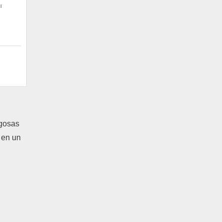
l
ugosas
 en un