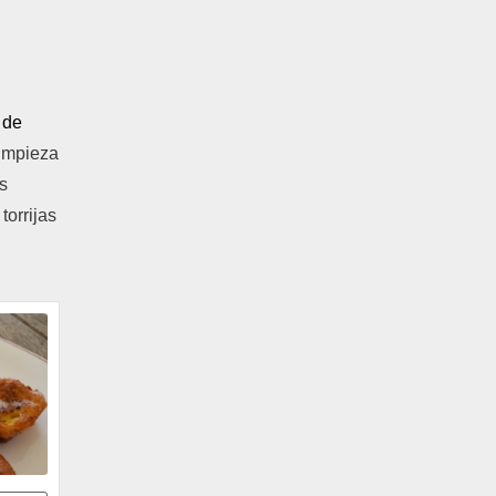
 de
limpieza
s
torrijas