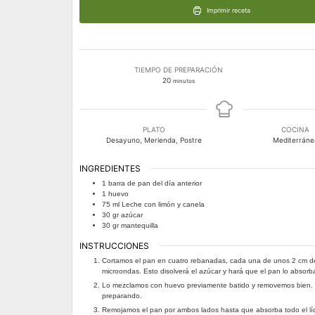
Imprimir receta
TIEMPO DE PREPARACIÓN
minutos
20
minutos
PLATO
COCINA
Desayuno, Merienda, Postre
Mediterráne
INGREDIENTES
1 barra de pan del día anterior
1
huevo
75
ml
Leche con limón y canela
30
gr
azúcar
30
gr
mantequilla
INSTRUCCIONES
Cortamos el pan en cuatro rebanadas, cada una de unos 2 cm de 
microondas. Esto disolverá el azúcar y hará que el pan lo absorb
Lo mezclamos con huevo previamente batido y removemos bien. 
preparando.
Remojamos el pan por ambos lados hasta que absorba todo el líq