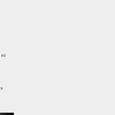
,
, es
ra