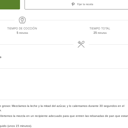
Fijar la receta
TIEMPO DE COCCIÓN
TIEMPO TOTAL
minutos
minutos
5
25
minutos
minutos
a
grosor. Mezclamos la leche y la mitad del azúcar, y lo calentamos durante 30 segundos en el
a.
Vertemos la mezcla en un recipiente adecuado para que entren las rebanadas de pan que esta
uido (unos 15 minutos).