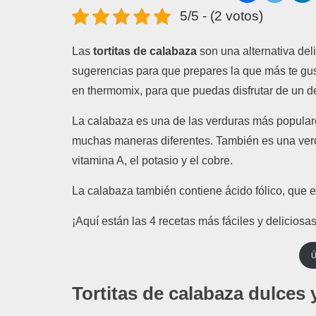
5/5 - (2 votos)
Las
tortitas de calabaza
son
un
a
altern
at
iva
del
sugerencias para que prepares la que más te gus
en
therm
om
ix
,
para
que
p
ued
as
dis
fr
ut
ar
de
un
d
La
cal
ab
aza
es
un
a
de
las
ver
d
uras
m
ás
popul
ar
much
as
man
er
as
d
if
erent
es
.
T
amb
i
én
es
un
a
ver
vit
amina
A
,
el
pot
asio
y
el
cob
re
.
La
cal
ab
aza
t
amb
i
én
cont
i
ene
á
c
ido
f
ó
lic
o
,
que
e
¡
A
qu
í
est
án
las
4
rec
et
as
m
ás
f
á
cil
es
y
delic
ios
a
Ú
Tortitas de calabaza dulces 