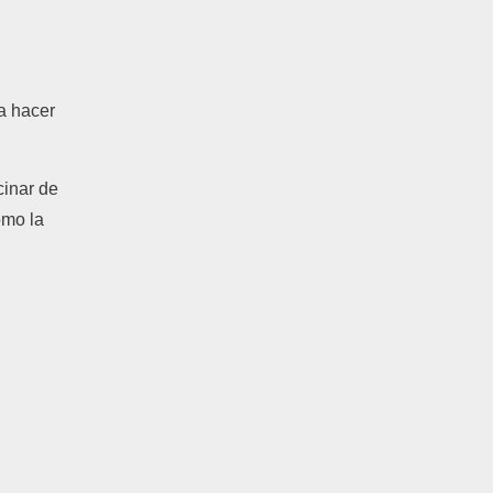
a hacer
c
inar
de
om
o
la