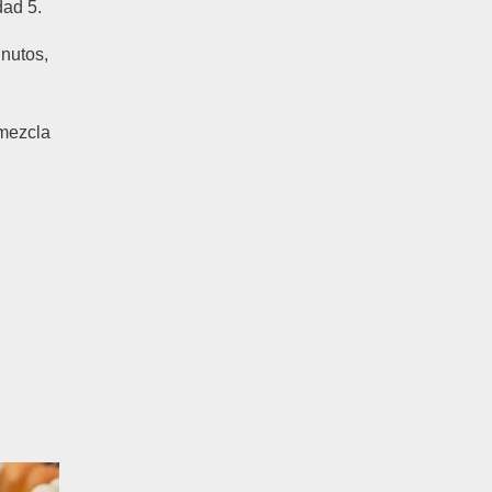
dad 5.
inutos,
 mezcla