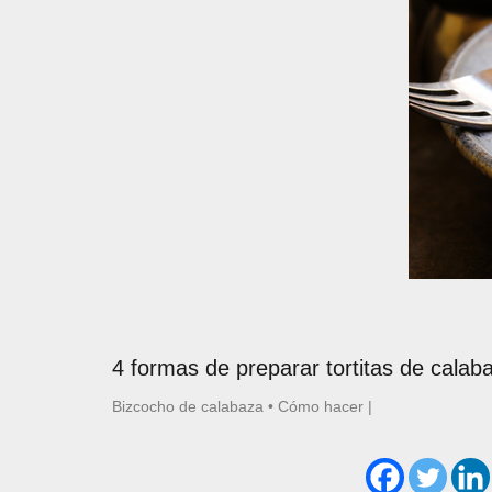
4 formas de preparar tortitas de calab
Bizcocho de calabaza
•
Cómo hacer
|