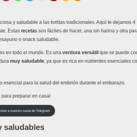
ic
ios
a
y
sal
ud
able
a
las
tort
itas
trad
ic
ional
es
. Aquí te dejamos 4
te.
Est
as
rec
et
as
son
f
á
cil
es
de
h
acer
,
una sin
har
ina
y otra par
es
ay
uno
o
snack
sal
ud
able
.
es
en
to
do
el
mund
o
.
Es
un
a
verdura versátil
que
se
p
ued
e
co
d
ura
muy saludable
,
ya
que
es
r
ica
en
nutrient
es
es
en
cial
es
c
s
es
en
cial
para
la
sal
ud
del
emb
ri
ón
dur
ante
el
emb
ar
azo
.
s
para
prepar
ar
en
cas
a
!
nete a nuestro canal de Telegram
y saludables