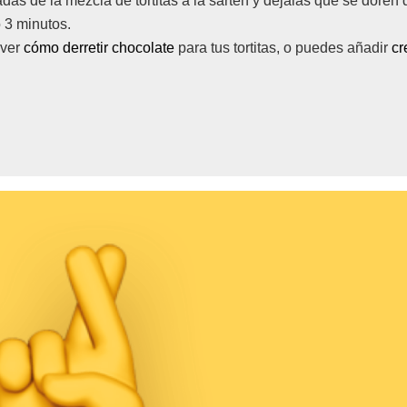
das de la mezcla de tortitas a la sartén y déjalas que se doren 
o 3 minutos.
 ver
cómo derretir chocolate
para tus tortitas, o puedes añadir
cr