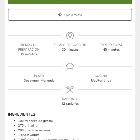
Fijar la receta
TIEMPO DE
TIEMPO DE COCCIÓN
TIEMPO TOTAL
minutos
minutos
PREPARACIÓN
30
minutos
45
minutos
minutos
15
minutos
PLATO
COCINA
Desayuno, Merienda
Mediterránea
RACIONES
12
raciones
INGREDIENTES
100
ml
aceite de girasol
275
gr
harina
200
gr
azúcar moreno
1
cda
levadura
1
limón
(su ralladura y zumo de una mitad)