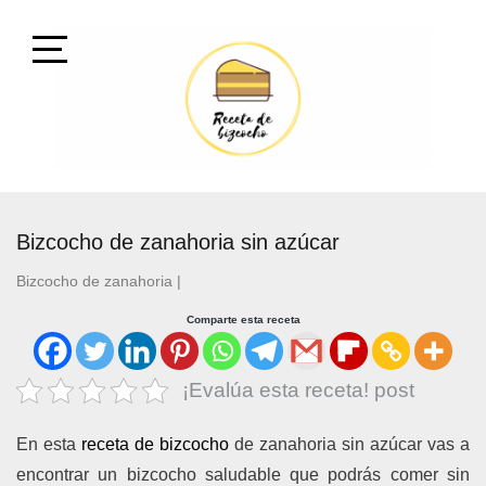
Skip
to
content
Open
Sidebar
RECETA DE BIZCOCHO
RECETA DE BIZCOCHO DE TODOS LOS TIPOS
Bizcocho de zanahoria sin azúcar
Y PARA TODOS LOS PÚBLICOS
Bizcocho de zanahoria
|
Comparte esta receta
¡Evalúa esta receta! post
En esta
receta de bizcocho
de zanahoria sin azúcar vas a
encontrar un bizcocho saludable que podrás comer sin